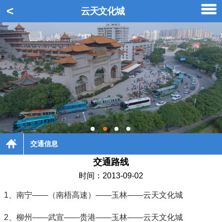
<
云天文化城
1
2
3
4
交通信息
交通路线
时间：2013-09-02
1、南宁——（南梧高速）——玉林——云天文化城
2、柳州——武宣——贵港——玉林——云天文化城